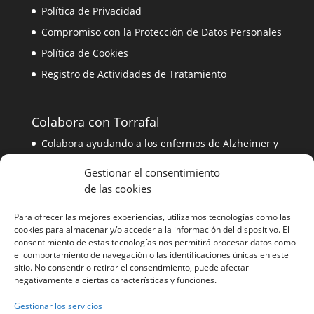
Política de Privacidad
Compromiso con la Protección de Datos Personales
Política de Cookies
Registro de Actividades de Tratamiento
Colabora con Torrafal
Colabora ayudando a los enfermos de Alzheimer y
a sus familiares
Gestionar el consentimiento
de las cookies
Contacta con nosotros
Para ofrecer las mejores experiencias, utilizamos tecnologías como las
Contacta con el equipo de Torrafal
cookies para almacenar y/o acceder a la información del dispositivo. El
consentimiento de estas tecnologías nos permitirá procesar datos como
el comportamiento de navegación o las identificaciones únicas en este
sitio. No consentir o retirar el consentimiento, puede afectar
Información
negativamente a ciertas características y funciones.
Gestionar los servicios