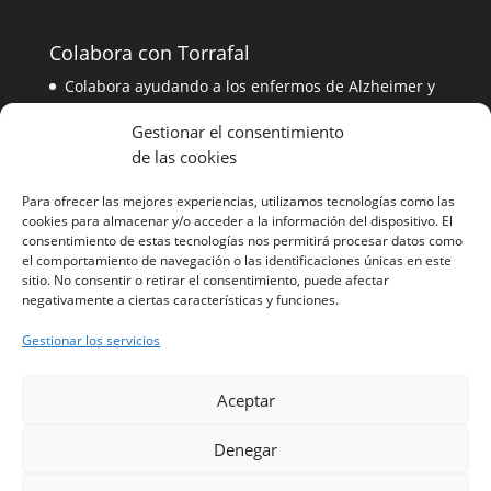
Colabora con Torrafal
Colabora ayudando a los enfermos de Alzheimer y
a sus familiares
Gestionar el consentimiento
de las cookies
Contacta con nosotros
Para ofrecer las mejores experiencias, utilizamos tecnologías como las
Contacta con el equipo de Torrafal
cookies para almacenar y/o acceder a la información del dispositivo. El
consentimiento de estas tecnologías nos permitirá procesar datos como
el comportamiento de navegación o las identificaciones únicas en este
sitio. No consentir o retirar el consentimiento, puede afectar
Información
negativamente a ciertas características y funciones.
Gestionar los servicios
Aceptar
Información subvenciones
Denegar