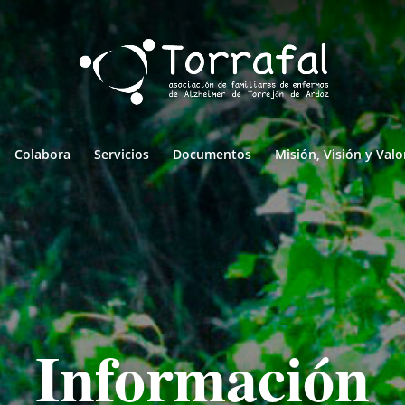
Colabora
Servicios
Documentos
Misión, Visión y Valo
Información